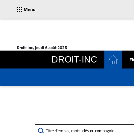
Menu
ACTUALITÉS
Accueil
Droit-inc, jeudi 6 août 2026
En
DROIT-INC
Continu
E
Nominations
Bureaux
Conseillers
Juridiques
Campus
Carrière
Archives
CARRIÈRE