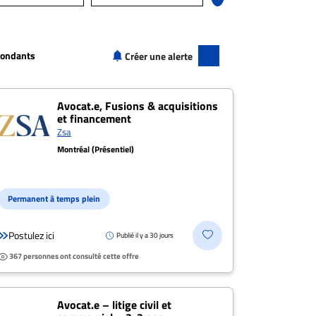
Tous les salaires
+
50 000$+
70 000$+
pondants
Créer une alerte
+
90 000$+
120 000$+
150 000$+
Avocat.e, Fusions & acquisitions
+
200 000$+
et financement
Zsa
Montréal (Présentiel)
+
+
Permanent à temps plein
Postulez ici
Publié il y a 30 jours
+
367 personnes ont consulté cette offre
Postulez
Fermer
Avocat.e – litige civil et