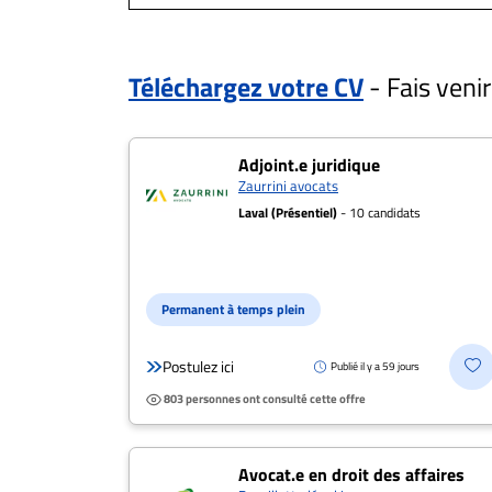
ET
EMPLOIS
Téléchargez votre CV
- Fais veni
AVOCATS
167 offres d'emplo
Adjoint.e juridique
ET
Zaurrini avocats
JURISTES
Laval (Présentiel)
- 10 candidats
Offres
d'emploi
Formation
Permanent à temps plein
Continue
Métiers
Postulez ici
Publié il y a 59 jours
Scoop?
803 personnes ont consulté cette offre
CABINETS
Postulez
ET
Avocat.e en droit des affaires
ENTREPRISES