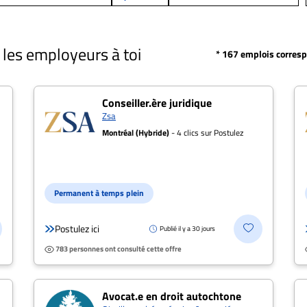
Depuis 24h
Profession
Depuis 2 jours
Depuis 5 jours
r les employeurs à toi
* 167 emplois corres
Depuis 15 jours
Date de publication: Toutes les offres
Toutes les offres
i
Conseiller.ère juridique
Salaire: Tous les salaires
Zsa
Montréal (Hybride)
- 4 clics sur Postulez
Distance
Permanent à temps plein
Type de poste
Postulez ici
Publié il y a 30 jours
Présentiel/Télétravail
783 personnes ont consulté cette offre
Postulez
Réinitialiser
Avocat.e en droit autochtone