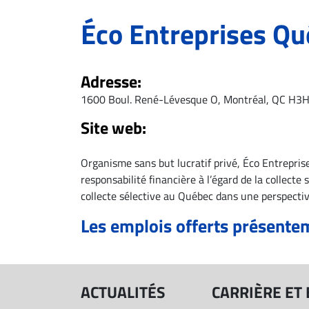
ET
Éco Entreprises Q
EMPLOIS
AVOCATS
Adresse:
ET
1600 Boul. René-Lévesque O, Montréal, QC H3H
JURISTES
Site web:
Offres
d'emploi
Organisme sans but lucratif privé, Éco Entrepri
Formation
responsabilité financière à l’égard de la collec
Continue
collecte sélective au Québec dans une perspecti
Métiers
Les emplois offerts présente
Scoop?
CABINETS
ET
ACTUALITÉS
CARRIÈRE ET
ENTREPRISES