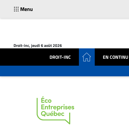
Menu
ACTUALITÉS
Accueil
Droit-inc, jeudi 6 août 2026
En
Continu
DROIT-INC
EN CONTINU
Nominations
Bureaux
Conseillers
Juridiques
Campus
Carrière
Archives
CARRIÈRE