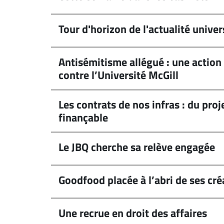
Espace
entreprises
Tour d'horizon de l'actualité univer
Page
entreprises
Antisémitisme allégué : une action 
Publier
contre l’Université McGill
un
emploi
Les contrats de nos infras : du proj
Publicité
finançable
Solutions de
recrutements
Le JBQ cherche sa relève engagée
TROUVEZ-
NOUS
Goodfood placée à l’abri de ses cré
Nous
joindre
Une recrue en droit des affaires
À