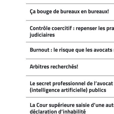
propos
Ça bouge de bureaux en bureaux!
Infolettre
S’abonner
Contrôle coercitif : repenser les pr
FAQ
judiciaires
Politique de
confidentialité
Burnout : le risque que les avocat
Arbitres recherchés!
Le secret professionnel de l’avocat 
(intelligence artificielle) publics
La Cour supérieure saisie d’une a
déclaration d’inhabilité