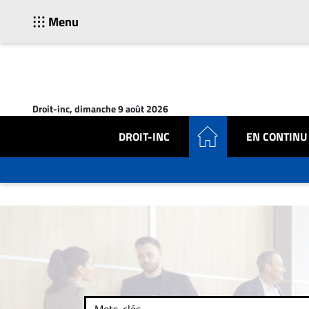
Menu
ACTUALITÉS
Accueil
Droit-inc, dimanche 9 août 2026
En
Continu
DROIT-INC
EN CONTINU
Nominations
Bureaux
Conseillers
Juridiques
Campus
Carrière
Archives
CARRIÈRE