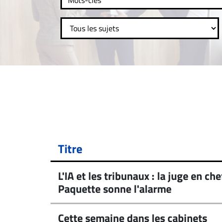
ET
EMPLOIS
AVOCATS
ET
JURISTES
Offres
d'emploi
Formation
Continue
Titre
Métiers
Scoop?
L'IA et les tribunaux : la juge en c
Paquette sonne l'alarme
CABINETS
ET
ENTREPRISES
Cette semaine dans les cabinets