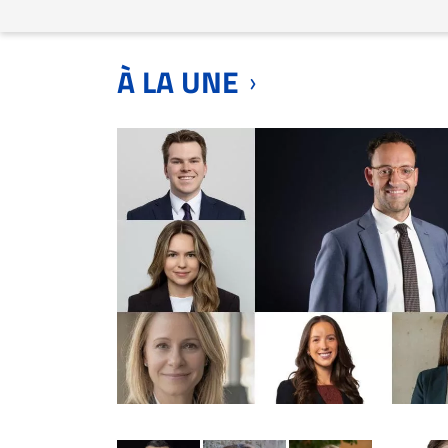
ET
EMPLOIS
À LA UNE
AVOCATS
ET
JURISTES
Offres
d'emploi
Formation
Continue
Métiers
Scoop?
CABINETS
ET
ENTREPRISES