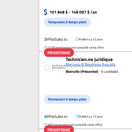
101 848 $ - 148 097 $ /an
Temporaire à temps plein
Postulez ici
Publié il y a 22 jours
1110 personnes ont consulté cette offre
PRIORITAIRE
Technicien.ne juridique
Marceau & Boudreau Avocats
Blainville (Présentiel)
- 6 candidats
Permanent à temps plein
Postulez ici
Publié il y a 13 jours
463 personnes ont consulté cette offre
PRIORITAIRE