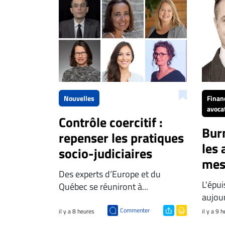
Espace
entreprises
Page
entreprises
Publier
un
emploi
Nouvelles
Finan
avoca
Publicité
Contrôle coercitif :
Solutions de
Burn
repenser les pratiques
recrutements
les 
socio-judiciaires
TROUVEZ-
mes
Des experts d’Europe et du
NOUS
L'épu
Québec se réuniront à...
aujou
Nous
Commenter
il y a 8 heures
il y a 9 
joindre