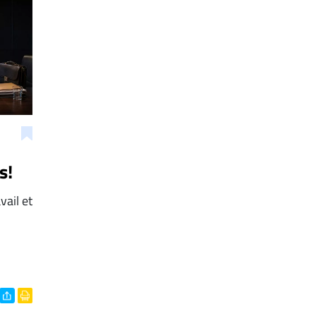
s!
vail et