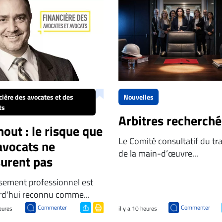
cière des avocates et des
Nouvelles
ts
Arbitres recherché
out : le risque que
Le Comité consultatif du tra
avocats ne
de la main-d’œuvre...
urent pas
isement professionnel est
rd'hui reconnu comme...
Commenter
Commenter
heures
il y a 10 heures