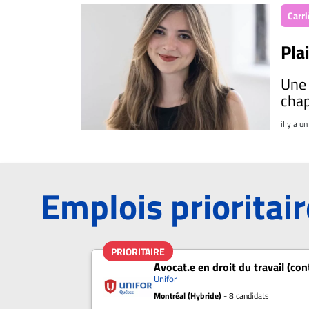
À
Carri
propos
Infolettre
Pla
S’abonner
Une 
FAQ
chap
Politique de
confidentialité
il y a un
Emplois prioritai
PRIORITAIRE
Avocat.e en droit du travail (co
Unifor
Montréal (Hybride)
- 8 candidats