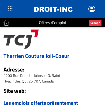
Offres d'emploi
Scoop?
ACTUALITÉS
Accueil
En
Continu
Therrien Couture Joli-Coeur
Nominations
Bureaux
Adresse:
Conseillers
1200 Rue Daniel - Johnson O, Saint-
Juridiques
Hyacinthe, QC J2S 7K7, Canada
Campus
Site web:
Carrière
Archives
Les emplois offerts présentement