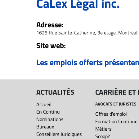
CaLex Légal inc.
ET
EMPLOIS
Adresse:
1625 Rue Sainte-Catherine, 3e étage, Montréal
AVOCATS
ET
Site web:
JURISTES
Les emplois offerts présente
Offres
d'emploi
Formation
Continue
ACTUALITÉS
CARRIÈRE ET
Métiers
Accueil
AVOCATS ET JURISTES
Scoop?
En Continu
Offres d'emploi
CABINETS
Nominations
Formation Continue
ET
Bureaux
Métiers
ENTREPRISES
Conseillers Juridiques
Scoop?