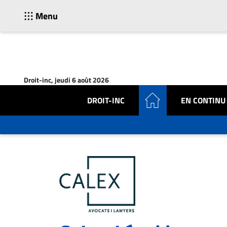
Menu
ACTUALITÉS
Accueil
Droit-inc, jeudi 6 août 2026
En
Continu
DROIT-INC
EN CONTINU
Nominations
Bureaux
Conseillers
Juridiques
Campus
Carrière
Archives
CARRIÈRE