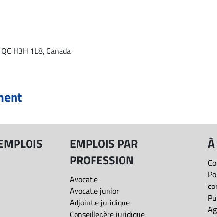
, QC H3H 1L8, Canada
ment
 EMPLOIS
EMPLOIS PAR
À
PROFESSION
Co
Po
Avocat.e
co
Avocat.e junior
Pu
Adjoint.e juridique
Ag
Conseiller.ère juridique