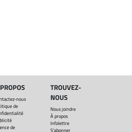
 PROPOS
TROUVEZ-
NOUS
ntactez-nous
litique de
Nous joindre
nfidentialité
À propos
blicité
Infolettre
ence de
S’abonner