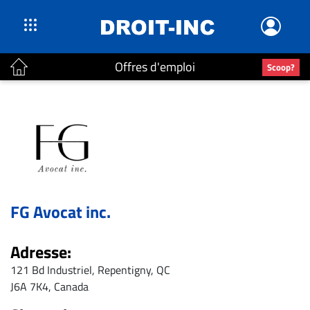
Offres d'emploi
Scoop?
ACTUALITÉS
Accueil
En
Continu
Nominations
Bureaux
FG Avocat inc.
Conseillers
Juridiques
Adresse:
Campus
121 Bd Industriel, Repentigny, QC
Carrière
J6A 7K4, Canada
Archives