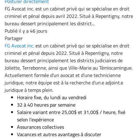
Postuler directement
ENTREPRISES
FG Avocat inc. est un cabinet privé qui se spécialise en droit
criminel et pénal depuis avril 2022. Situé à Repentigny, notre
Espace
bureau dessert principalement les district...
entreprises
Publié il y a 46 jours
Page
Partager
entreprises
FG Avocat inc.
est un cabinet privé qui se spécialise en droit
Publier
criminel et pénal depuis 2022. Situé à Repentigny, notre
un
bureau dessert principalement les districts judiciaires de
emploi
Joliette, Terrebonne, ainsi que Ville-Marie au Témiscamingue.
Publicité
Actuellement formée d’un avocat et d’une technicienne
juridique, notre équipe est à la recherche d’un.e adjoint.e
Solutions de
juridique à temps plein.
recrutements
Horaire fixe, du lundi au vendredi
TROUVEZ-
32 à 40 heures par semaine
Salaire variant entre 25,00$ et 31,00$ / heure, fixé
NOUS
selon l’expérience
Assurances collectives
Nous
Vacances et autres avantages à discuter
joindre