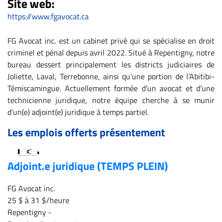
Site web:
CARRIÈRE
https://www.fgavocat.ca
ET
FG Avocat inc. est un cabinet privé qui se spécialise en droit
EMPLOIS
criminel et pénal depuis avril 2022. Situé à Repentigny, notre
bureau dessert principalement les districts judiciaires de
AVOCATS
Joliette, Laval, Terrebonne, ainsi qu’une portion de l’Abitibi-
ET
Témiscamingue. Actuellement formée d’un avocat et d’une
JURISTES
technicienne juridique, notre équipe cherche à se munir
d’un(e) adjoint(e) juridique à temps partiel.
Offres
d'emploi
Les emplois offerts présentement
Formation
Continue
Adjoint.e juridique (TEMPS PLEIN)
Métiers
Scoop?
FG Avocat inc.
25 $ à 31 $/heure
CABINETS
Repentigny
-
ET