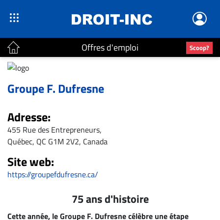
Offres d'emploi
Scoop?
ACTUALITÉS
Groupe F. Dufresne
Accueil
En
Adresse:
Continu
455 Rue des Entrepreneurs,
Nominations
Québec, QC G1M 2V2, Canada
Bureaux
Site web:
Conseillers
https://groupefdufresne.ca/
Juridiques
Campus
75 ans d'histoire
Carrière
Cette année, le Groupe F. Dufresne célèbre une étape