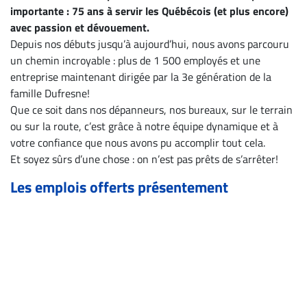
Archives
importante : 75 ans à servir les Québécois (et plus encore)
CARRIÈRE
avec passion et dévouement.
Depuis nos débuts jusqu’à aujourd’hui, nous avons parcouru
ET
un chemin incroyable : plus de 1 500 employés et une
entreprise maintenant dirigée par la 3e génération de la
EMPLOIS
famille Dufresne!
Que ce soit dans nos dépanneurs, nos bureaux, sur le terrain
AVOCATS
ou sur la route, c’est grâce à notre équipe dynamique et à
ET
votre confiance que nous avons pu accomplir tout cela.
JURISTES
Et soyez sûrs d’une chose : on n’est pas prêts de s’arrêter!
Offres
Les emplois offerts présentement
d'emploi
Formation
Continue
Métiers
Scoop?
CABINETS