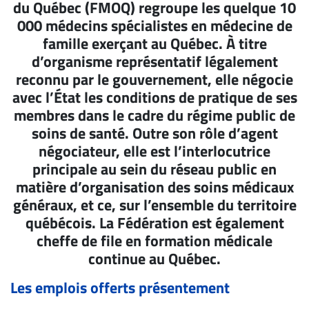
du Québec (FMOQ) regroupe les quelque 10
Archives
000 médecins spécialistes en médecine de
CARRIÈRE
famille exerçant au Québec. À titre
ET
d’organisme représentatif légalement
reconnu par le gouvernement, elle négocie
EMPLOIS
avec l’État les conditions de pratique de ses
membres dans le cadre du régime public de
AVOCATS
soins de santé. Outre son rôle d’agent
ET
négociateur, elle est l’interlocutrice
JURISTES
principale au sein du réseau public en
Offres
matière d’organisation des soins médicaux
d'emploi
généraux, et ce, sur l’ensemble du territoire
Formation
québécois. La Fédération est également
Continue
cheffe de file en formation médicale
continue au Québec.
Métiers
Scoop?
Les emplois offerts présentement
CABINETS