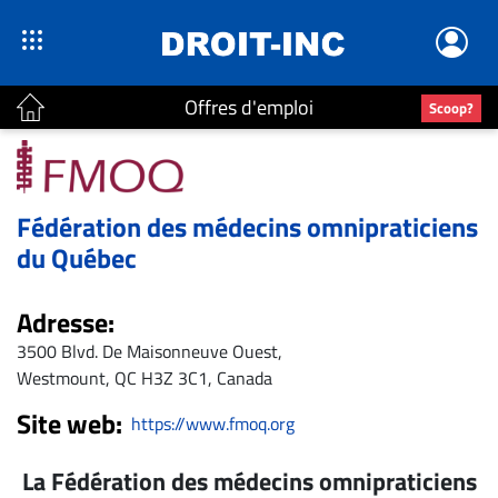
Offres d'emploi
Scoop?
ACTUALITÉS
Accueil
Fédération des médecins omnipraticiens
En
du Québec
Continu
Nominations
Adresse:
Bureaux
3500 Blvd. De Maisonneuve Ouest,
Westmount, QC H3Z 3C1, Canada
Conseillers
Juridiques
Site web:
https://www.fmoq.org
Campus
Carrière
La Fédération des médecins omnipraticiens