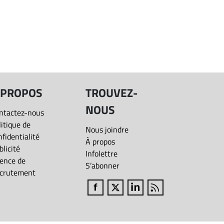
 PROPOS
TROUVEZ-
NOUS
ntactez-nous
litique de
Nous joindre
nfidentialité
À propos
blicité
Infolettre
ence de
S’abonner
crutement