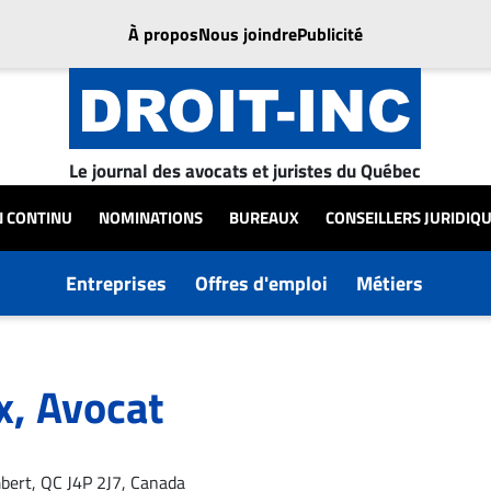
À propos
Nous joindre
Publicité
Le journal des avocats et juristes du Québec
N CONTINU
NOMINATIONS
BUREAUX
CONSEILLERS JURIDIQ
Entreprises
Offres d'emploi
Métiers
, Avocat
mbert, QC J4P 2J7, Canada