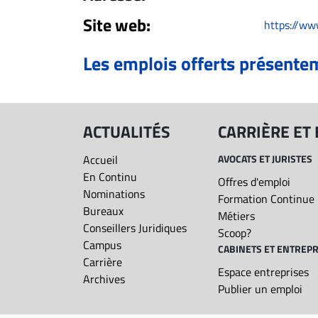
ET
Site web:
https://w
EMPLOIS
Les emplois offerts présente
AVOCATS
ET
JURISTES
ACTUALITÉS
CARRIÈRE ET
Offres
Accueil
AVOCATS ET JURISTES
d'emploi
En Continu
Offres d'emploi
Formation
Nominations
Formation Continue
Continue
Bureaux
Métiers
Conseillers Juridiques
Métiers
Scoop?
Campus
CABINETS ET ENTREPR
Scoop?
Carrière
Espace entreprises
CABINETS
Archives
Publier un emploi
ET
ENTREPRISES