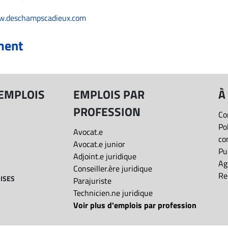
ww.deschampscadieux.com
ment
 EMPLOIS
EMPLOIS PAR
À
PROFESSION
Co
Po
Avocat.e
co
Avocat.e junior
Pu
Adjoint.e juridique
Ag
Conseiller.ère juridique
Re
ISES
Parajuriste
Technicien.ne juridique
Voir plus d'emplois par profession