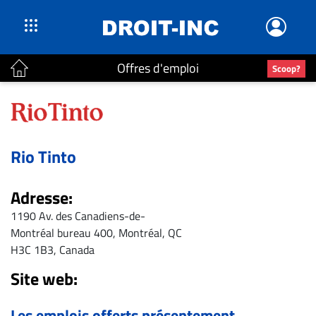
Offres d'emploi
Scoop?
ACTUALITÉS
Accueil
En
Rio Tinto
Continu
Nominations
Adresse:
Bureaux
1190 Av. des Canadiens-de-
Conseillers
Montréal bureau 400, Montréal, QC
Juridiques
H3C 1B3, Canada
Campus
Site web:
Carrière
Archives
Les emplois offerts présentement