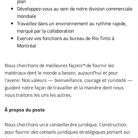
plan
ENTREPRISES
Développez-vous au sein de notre division commerciale
mondiale
Espace
Travaillez dans un environnement au rythme rapide,
entreprises
marqué par la collaboration
Page
Exercez vos fonctions au bureau de Rio Tinto à
entreprises
Montréal
Publier
un
Nous cherchons de meilleures façons™ de fournir les
emploi
matériaux dont le monde a besoin, aujourd’hui et pour
Publicité
l’avenir. Nos valeurs — bienveillance, courage et curiosité —
Solutions de
guident notre façon de travailler et la manière dont nous
recrutements
nous traitons les uns les autres.
TROUVEZ-
À propos du poste
NOUS
Nous cherchons un.e conseiller.ère juridique, Construction,
Nous
pour fournir des conseils juridiques stratégiques portant sur
joindre