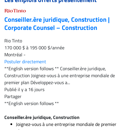
CARRIÈRE
ET
Conseiller.ère juridique, Construction |
EMPLOIS
Corporate Counsel – Construction
Rio Tinto
AVOCATS
170 000 $ à 195 000 $/année
ET
Montréal
-
JURISTES
Postuler directement
Offres
**English version follows ** Conseiller.ère juridique,
d'emploi
Construction Joignez-vous à une entreprise mondiale de
premier plan Développez-vous a...
Formation
Publié il y a 16 jours
Continue
Partager
Métiers
**English version follows **
Scoop?
Conseiller.ère juridique, Construction
CABINETS
Joignez-vous à une entreprise mondiale de premier
ET