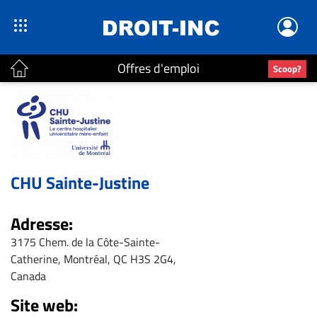
Offres d'emploi
Scoop?
ACTUALITÉS
Accueil
En
Continu
CHU Sainte-Justine
Nominations
Bureaux
Adresse:
Conseillers
3175 Chem. de la Côte-Sainte-
Juridiques
Catherine, Montréal, QC H3S 2G4,
Canada
Campus
Site web:
Carrière