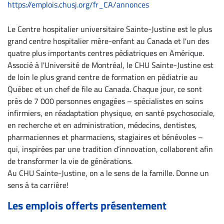
https://emplois.chusj.org/fr_CA/annonces
Archives
CARRIÈRE
Le Centre hospitalier universitaire Sainte-Justine est le plus
ET
grand centre hospitalier mère-enfant au Canada et l'un des
quatre plus importants centres pédiatriques en Amérique.
EMPLOIS
Associé à l'Université de Montréal, le CHU Sainte-Justine est
de loin le plus grand centre de formation en pédiatrie au
AVOCATS
Québec et un chef de file au Canada. Chaque jour, ce sont
ET
près de 7 000 personnes engagées – spécialistes en soins
JURISTES
infirmiers, en réadaptation physique, en santé psychosociale,
en recherche et en administration, médecins, dentistes,
Offres
pharmaciennes et pharmaciens, stagiaires et bénévoles –
d'emploi
qui, inspirées par une tradition d’innovation, collaborent afin
Formation
de transformer la vie de générations.
Continue
Au CHU Sainte-Justine, on a le sens de la famille. Donne un
sens à ta carrière!
Métiers
Scoop?
Les emplois offerts présentement
CABINETS