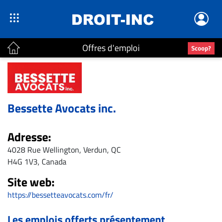
Offres d'emploi
Scoop?
ACTUALITÉS
Accueil
Bessette Avocats inc.
En
Continu
Adresse:
Nominations
4028 Rue Wellington, Verdun, QC
Bureaux
H4G 1V3, Canada
Conseillers
Site web:
Juridiques
https://bessetteavocats.com/fr/
Campus
Carrière
Les emplois offerts présentement