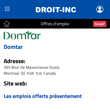
Offres d'emploi
Scoop?
ACTUALITÉS
Domtar
Accueil
En
Adresse:
Continu
395 Blvd. De Maisonneuve Ouest,
Nominations
Montreal, QC H3A 1L6, Canada
Bureaux
Site web:
Conseillers
Juridiques
Les emplois offerts présentement
Campus
Carrière