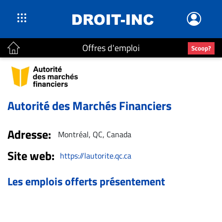
Offres d'emploi
Scoop?
ACTUALITÉS
Accueil
En
Autorité des Marchés Financiers
Continu
Nominations
Adresse:
Montréal, QC, Canada
Bureaux
Site web:
Conseillers
https://lautorite.qc.ca
Juridiques
Les emplois offerts présentement
Campus
Carrière
Archives