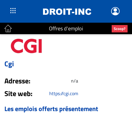
Offres d'emploi
Scoop?
ACTUALITÉS
Accueil
En
Cgi
Continu
Nominations
Adresse:
n/a
Bureaux
Site web:
Conseillers
https://cgi.com
Juridiques
Les emplois offerts présentement
Campus
Carrière
Archives