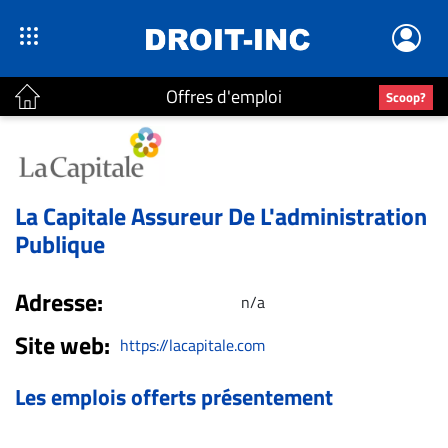
Offres d'emploi
Scoop?
ACTUALITÉS
Accueil
La Capitale Assureur De L'administration
En
Publique
Continu
Nominations
Adresse:
n/a
Bureaux
Site web:
Conseillers
https://lacapitale.com
Juridiques
Les emplois offerts présentement
Campus
Carrière