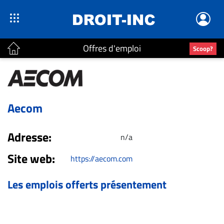
Offres d'emploi
Scoop?
ACTUALITÉS
Accueil
Aecom
En
Continu
Adresse:
n/a
Nominations
Bureaux
Site web:
https://aecom.com
Conseillers
Les emplois offerts présentement
Juridiques
Campus
Carrière