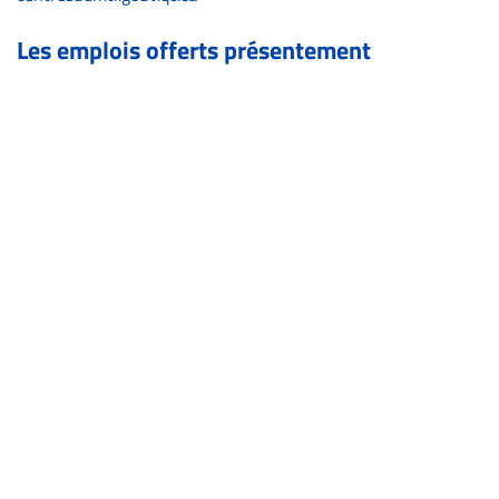
Archives
CARRIÈRE
Les emplois offerts présentement
ET
EMPLOIS
AVOCATS
ET
JURISTES
Offres
d'emploi
Formation
Continue
Métiers
Scoop?
CABINETS