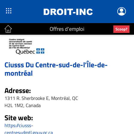
Offres d'emploi
Scoop?
ACTUALITÉS
Accueil
Ciusss Du Centre-sud-de-l’Île-de-
En
montréal
Continu
Nominations
Adresse:
Bureaux
1311 R. Sherbrooke E, Montréal, QC
Conseillers
H2L 1M2, Canada
Juridiques
Site web:
Campus
https://ciusss-
Carrière
centresudmtl.gouv.qc.ca