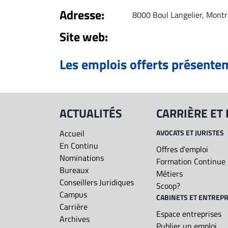
ET
Adresse:
8000 Boul Langelier, Mont
EMPLOIS
Site web:
AVOCATS
Les emplois offerts présente
ET
JURISTES
Offres
ACTUALITÉS
CARRIÈRE ET
d'emploi
Formation
Accueil
AVOCATS ET JURISTES
Continue
En Continu
Offres d'emploi
Nominations
Métiers
Formation Continue
Bureaux
Métiers
Scoop?
Conseillers Juridiques
Scoop?
CABINETS
Campus
CABINETS ET ENTREPR
ET
Carrière
Espace entreprises
Archives
ENTREPRISES
Publier un emploi