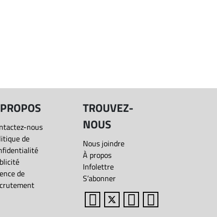
 PROPOS
TROUVEZ-
NOUS
ntactez-nous
litique de
Nous joindre
nfidentialité
À propos
blicité
Infolettre
ence de
S’abonner
crutement