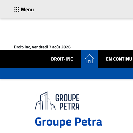
Menu
ACTUALITÉS
Accueil
Droit-inc, vendredi 7 août 2026
En
Continu
DROIT-INC
EN CONTINU
Nominations
Bureaux
Conseillers
Juridiques
Campus
Carrière
Groupe Petra
Archives
CARRIÈRE