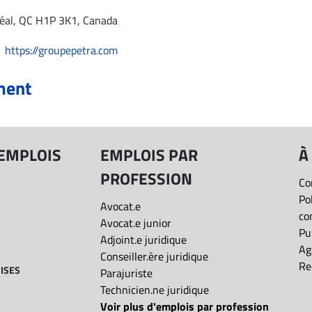
réal, QC H1P 3K1, Canada
https://groupepetra.com
ment
 EMPLOIS
EMPLOIS PAR
À
PROFESSION
Co
Po
Avocat.e
co
Avocat.e junior
Pu
Adjoint.e juridique
Ag
Conseiller.ère juridique
Re
ISES
Parajuriste
Technicien.ne juridique
Voir plus d'emplois par profession