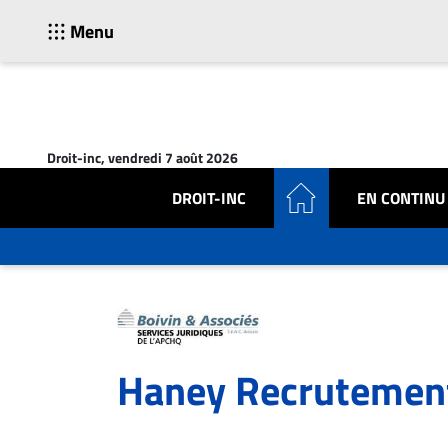
Menu
ACTUALITÉS
Accueil
Droit-inc, vendredi 7 août 2026
En
Continu
DROIT-INC
EN CONTINU
Nominations
Bureaux
Conseillers
Juridiques
Campus
Carrière
Haney Recrutement
Archives
CARRIÈRE