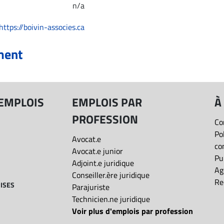
n/a
https://boivin-associes.ca
ment
 EMPLOIS
EMPLOIS PAR
À
PROFESSION
Co
Po
Avocat.e
co
Avocat.e junior
Pu
Adjoint.e juridique
Ag
Conseiller.ère juridique
Re
ISES
Parajuriste
Technicien.ne juridique
Voir plus d'emplois par profession