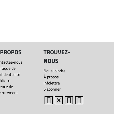
 PROPOS
TROUVEZ-
NOUS
ntactez-nous
litique de
Nous joindre
nfidentialité
À propos
blicité
Infolettre
ence de
S’abonner
crutement