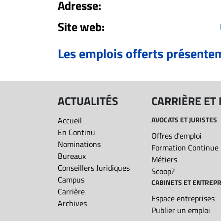
Adresse:
ET
Site web:
EMPLOIS
Les emplois offerts présente
AVOCATS
ET
JURISTES
ACTUALITÉS
CARRIÈRE ET
Offres
d'emploi
Accueil
AVOCATS ET JURISTES
Formation
En Continu
Offres d'emploi
Continue
Nominations
Formation Continue
Métiers
Bureaux
Métiers
Conseillers Juridiques
Scoop?
Scoop?
Campus
CABINETS ET ENTREPR
CABINETS
Carrière
Espace entreprises
ET
Archives
Publier un emploi
ENTREPRISES