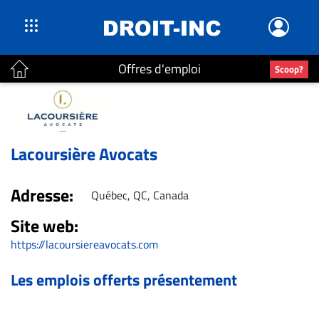
Offres d'emploi
Scoop?
ACTUALITÉS
Accueil
En
Lacoursière Avocats
Continu
Nominations
Adresse:
Québec, QC, Canada
Bureaux
Site web:
Conseillers
Juridiques
https://lacoursiereavocats.com
Campus
Les emplois offerts présentement
Carrière
Archives