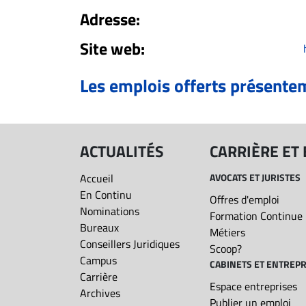
Adresse:
ET
Site web:
EMPLOIS
Les emplois offerts présente
AVOCATS
ET
JURISTES
Offres
ACTUALITÉS
CARRIÈRE ET
d'emploi
Accueil
AVOCATS ET JURISTES
Formation
En Continu
Offres d'emploi
Continue
Nominations
Formation Continue
Métiers
Bureaux
Métiers
Scoop?
Conseillers Juridiques
Scoop?
Campus
CABINETS ET ENTREPR
CABINETS
Carrière
ET
Espace entreprises
Archives
Publier un emploi
ENTREPRISES