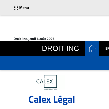
Menu
ACTUALITÉS
Accueil
Droit-inc, jeudi 6 août 2026
En
DROIT-INC
E
Continu
Nominations
Bureaux
Conseillers
Juridiques
Campus
Carrière
Calex Légal
Archives
CARRIÈRE