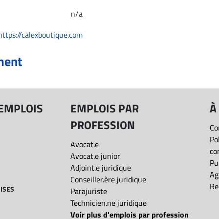
n/a
https://calexboutique.com
ment
 EMPLOIS
EMPLOIS PAR
À
PROFESSION
Co
Po
Avocat.e
co
Avocat.e junior
Pu
Adjoint.e juridique
Ag
Conseiller.ère juridique
Re
ISES
Parajuriste
Technicien.ne juridique
Voir plus d'emplois par profession