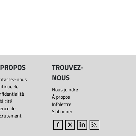
 PROPOS
TROUVEZ-
NOUS
ntactez-nous
litique de
Nous joindre
nfidentialité
À propos
blicité
Infolettre
ence de
S’abonner
crutement