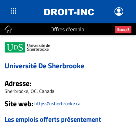
Offres d'emploi
Scoop?
ACTUALITÉS
Accueil
En
Université De Sherbrooke
Continu
Nominations
Adresse:
Bureaux
Sherbrooke, QC, Canada
Conseillers
Site web:
Juridiques
https://usherbrooke.ca
Campus
Les emplois offerts présentement
Carrière
Archives