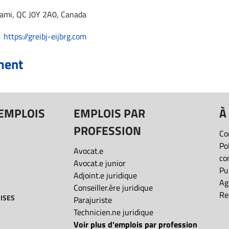
ami, QC J0Y 2A0, Canada
https://greibj-eijbrg.com
ment
 EMPLOIS
EMPLOIS PAR
À
PROFESSION
Co
Po
Avocat.e
co
Avocat.e junior
Pu
Adjoint.e juridique
Ag
Conseiller.ère juridique
Re
ISES
Parajuriste
Technicien.ne juridique
Voir plus d'emplois par profession