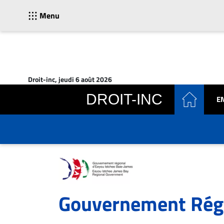
Menu
ACTUALITÉS
Accueil
Droit-inc, jeudi 6 août 2026
En
DROIT-INC
E
Continu
Nominations
Bureaux
Conseillers
Juridiques
Campus
Carrière
Gouvernement Régi
Archives
CARRIÈRE