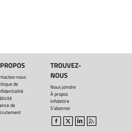
 PROPOS
TROUVEZ-
NOUS
ntactez-nous
litique de
Nous joindre
nfidentialité
À propos
blicité
Infolettre
ence de
S’abonner
crutement