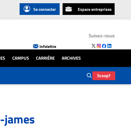
Se connecter
Espace entreprises
Suivez-nous
Infolettre
UES
CAMPUS
CARRIÈRE
ARCHIVES
Scoop?
e-james