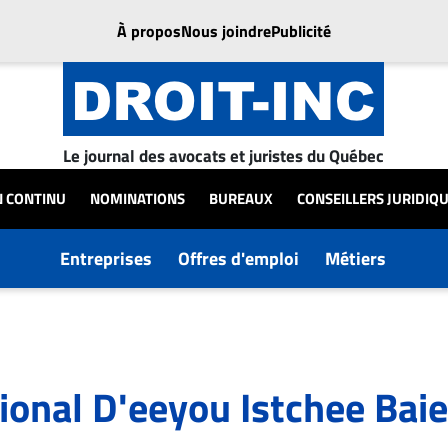
À propos
Nous joindre
Publicité
Le journal des avocats et juristes du Québec
N CONTINU
NOMINATIONS
BUREAUX
CONSEILLERS JURIDIQ
Entreprises
Offres d'emploi
Métiers
onal D'eeyou Istchee Bai