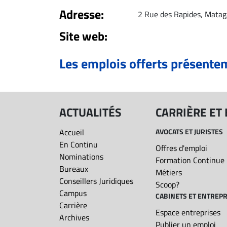
Adresse:
2 Rue des Rapides, Matag
ET
Site web:
EMPLOIS
Les emplois offerts présente
AVOCATS
ET
JURISTES
Offres
ACTUALITÉS
CARRIÈRE ET
d'emploi
Accueil
AVOCATS ET JURISTES
Formation
En Continu
Offres d'emploi
Continue
Nominations
Formation Continue
Métiers
Bureaux
Métiers
Scoop?
Conseillers Juridiques
Scoop?
Campus
CABINETS ET ENTREPR
CABINETS
Carrière
ET
Espace entreprises
Archives
Publier un emploi
ENTREPRISES