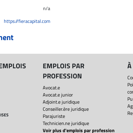
n/a
https://fieracapital.com
ment
 EMPLOIS
EMPLOIS PAR
À
PROFESSION
Co
Po
Avocat.e
co
Avocat.e junior
Pu
Adjoint.e juridique
Ag
Conseiller.ère juridique
Re
ISES
Parajuriste
Technicien.ne juridique
Voir plus d'emplois par profession