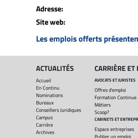
Adresse:
ET
Site web:
EMPLOIS
Les emplois offerts présente
AVOCATS
ET
JURISTES
Offres
ACTUALITÉS
CARRIÈRE ET
d'emploi
Accueil
AVOCATS ET JURISTES
Formation
En Continu
Offres d'emploi
Continue
Nominations
Formation Continue
Métiers
Bureaux
Métiers
Scoop?
Conseillers Juridiques
Scoop?
Campus
CABINETS ET ENTREPR
CABINETS
Carrière
ET
Espace entreprises
Archives
Publier un emploi
ENTREPRISES