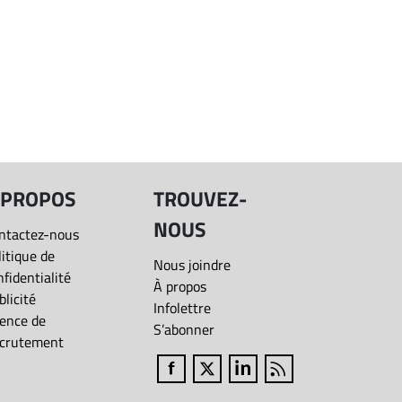
 PROPOS
TROUVEZ-
NOUS
ntactez-nous
litique de
Nous joindre
nfidentialité
À propos
blicité
Infolettre
ence de
S’abonner
crutement