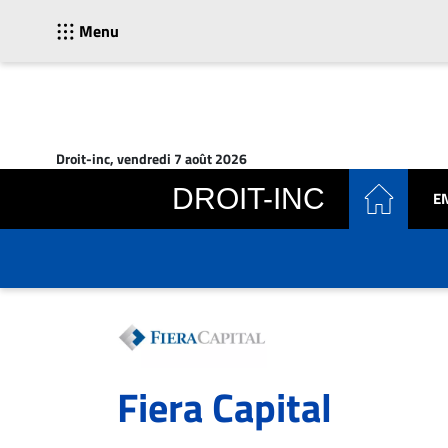
Menu
ACTUALITÉS
Accueil
Droit-inc, vendredi 7 août 2026
En
DROIT-INC
E
Continu
Nominations
Bureaux
Conseillers
Juridiques
Campus
Carrière
Fiera Capital
Archives
CARRIÈRE