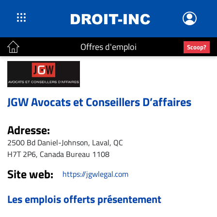
Offres d'emploi
Scoop?
ACTUALITÉS
Accueil
En
JGW Avocats et Conseillers D’affaires
Continu
Nominations
Adresse:
Bureaux
2500 Bd Daniel-Johnson, Laval, QC
Conseillers
H7T 2P6, Canada Bureau 1108
Juridiques
Site web:
https://jgwlegal.com
Campus
Carrière
Les emplois offerts présentement
Archives