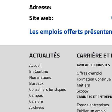
ET
Adresse:
EMPLOIS
Site web:
AVOCATS
Les emplois offerts présente
ET
JURISTES
Offres
ACTUALITÉS
CARRIÈRE ET
d'emploi
Formation
Accueil
AVOCATS ET JURISTES
Continue
En Continu
Offres d'emploi
Nominations
Métiers
Formation Continue
Bureaux
Métiers
Scoop?
Conseillers Juridiques
Scoop?
CABINETS
Campus
CABINETS ET ENTREPR
ET
Carrière
Espace entreprises
Archives
ENTREPRISES
Publier un emploi