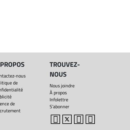
 PROPOS
TROUVEZ-
NOUS
ntactez-nous
litique de
Nous joindre
nfidentialité
À propos
blicité
Infolettre
ence de
S’abonner
crutement