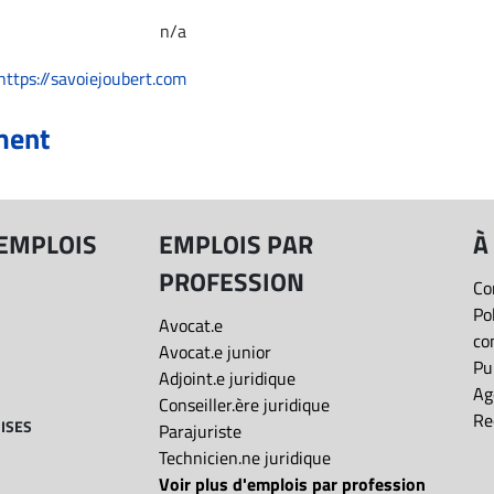
n/a
https://savoiejoubert.com
ment
 EMPLOIS
EMPLOIS PAR
À
PROFESSION
Co
Po
Avocat.e
co
Avocat.e junior
Pu
Adjoint.e juridique
Ag
Conseiller.ère juridique
Re
ISES
Parajuriste
Technicien.ne juridique
Voir plus d'emplois par profession