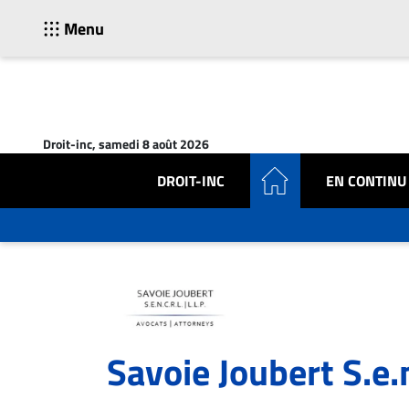
Menu
ACTUALITÉS
Accueil
Droit-inc, samedi 8 août 2026
En
Continu
DROIT-INC
EN CONTINU
Nominations
Bureaux
Conseillers
Juridiques
Campus
Carrière
Savoie Joubert S.e.n.
Archives
CARRIÈRE