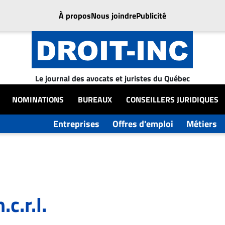
À propos
Nous joindre
Publicité
Le journal des avocats et juristes du Québec
NOMINATIONS
BUREAUX
CONSEILLERS JURIDIQUES
Entreprises
Offres d'emploi
Métiers
c.r.l.