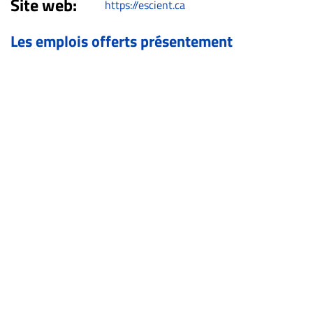
Site web:
https://escient.ca
Archives
CARRIÈRE
Les emplois offerts présentement
ET
EMPLOIS
AVOCATS
ET
JURISTES
Offres
d'emploi
Formation
Continue
Métiers
Scoop?
CABINETS