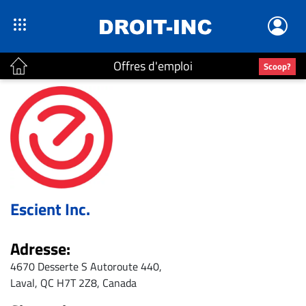
Offres d'emploi
Scoop?
ACTUALITÉS
Accueil
En
Continu
Nominations
Escient Inc.
Bureaux
Conseillers
Adresse:
Juridiques
4670 Desserte S Autoroute 440,
Campus
Laval, QC H7T 2Z8, Canada
Carrière