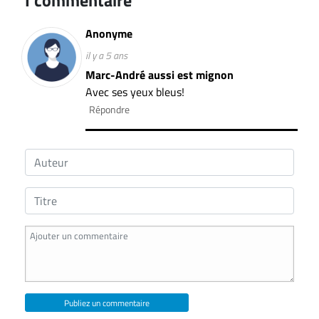
ET
ENTREPRISES
Anonyme
il y a 5 ans
Espace
Marc-André aussi est mignon
entreprises
Avec ses yeux bleus!
Page
Répondre
entreprises
Publier
un
emploi
Publicité
Solutions de
recrutements
TROUVEZ-
NOUS
Publiez un commentaire