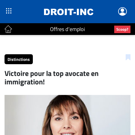
Offres d'emploi
Scoop?
ACTUALITÉS
Accueil
Distinctions
En
Victoire pour la top avocate en
Continu
immigration!
Nominations
Bureaux
Conseillers
Juridiques
Campus
Carrière