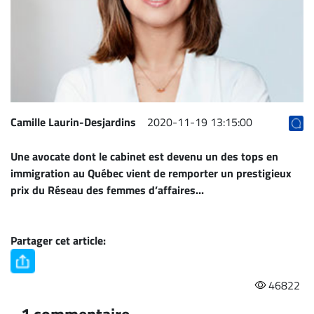
Archives
CARRIÈRE
ET
EMPLOIS
AVOCATS
Camille Laurin-Desjardins
2020-11-19 13:15:00
ET
Une avocate dont le cabinet est devenu un des tops en
JURISTES
immigration au Québec vient de remporter un prestigieux
Offres
prix du Réseau des femmes d’affaires...
d'emploi
Formation
Continue
Partager cet article:
Métiers
Scoop?
46822
CABINETS
1 commentaire