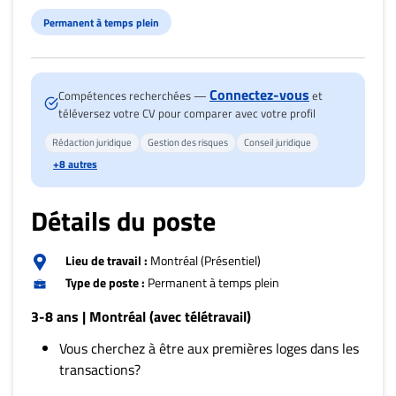
Nous
joindre
Permanent à temps plein
À
propos
Connectez-vous
Compétences recherchées —
et
Infolettre
téléversez votre CV pour comparer avec votre profil
S’abonner
Rédaction juridique
Gestion des risques
Conseil juridique
FAQ
+8 autres
Politique de
confidentialité
Détails du poste
Lieu de travail :
Montréal (Présentiel)
Type de poste :
Permanent à temps plein
3-8 ans | Montréal (avec télétravail)
Vous cherchez à être aux premières loges dans les
transactions?