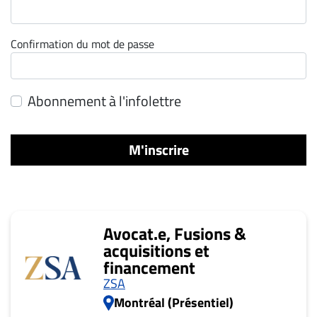
ET
ENTREPRISES
Confirmation du mot de passe
Espace
entreprises
Page
Abonnement à l'infolettre
entreprises
Publier
M'inscrire
un
emploi
Publicité
Solutions de
Avocat.e, Fusions &
recrutements
acquisitions et
TROUVEZ-
financement
NOUS
ZSA
Montréal (Présentiel)