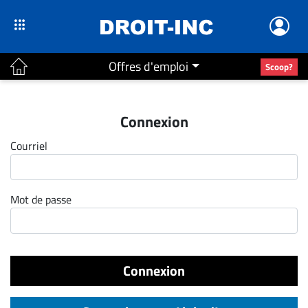
Offres d'emploi
Scoop?
ACTUALITÉS
Connexion
Accueil
Courriel
En
Continu
Nominations
Mot de passe
Bureaux
Conseillers
Juridiques
Connexion
Campus
Carrière