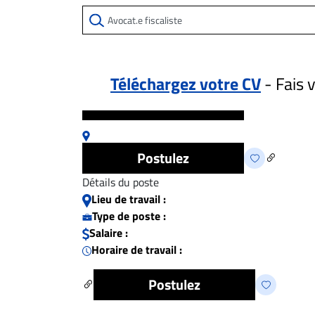
ET
EMPLOIS
AVOCATS
Téléchargez votre CV
- Fais 
ET
Aucun résultat pour
JURISTES
Offres
Postulez
d'emploi
Formation
Détails du poste
Continue
Lieu de travail :
Type de poste :
Métiers
Salaire :
Scoop?
Horaire de travail :
CABINETS
Postulez
ET
ENTREPRISES