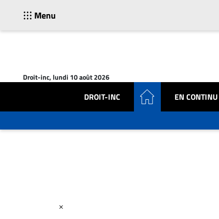
Menu
ACTUALITÉS
Accueil
Droit-inc, lundi 10 août 2026
En
Continu
DROIT-INC
EN CONTINU
Nominations
Bureaux
Conseillers
Juridiques
Campus
Carrière
Archives
CARRIÈRE