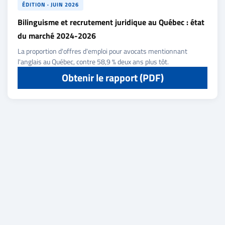
Archives
ÉDITION · JUIN 2026
CARRIÈRE
Bilinguisme et recrutement juridique au Québec : état
du marché 2024-2026
ET
La proportion d'offres d'emploi pour avocats mentionnant
EMPLOIS
l'anglais au Québec, contre 58,9 % deux ans plus tôt.
Obtenir le rapport (PDF)
AVOCATS
ET
JURISTES
Offres
d'emploi
Formation
Continue
Métiers
Scoop?
CABINETS