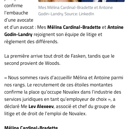
confirme
ET
Mes Mélina Cardinal-Bradette et Antoine
l’embauche
ENTREPRISES
Godin-Landry. Source: LinkedIn
d’une avocate
Espace
et d’un avocat : Mes
Mélina Cardinal-Bradette
et
Antoine
entreprises
Godin-Landry
rejoignent son équipe de litige et
Page
règlement des différends.
entreprises
Publier
La première arrive tout droit de Fasken, tandis que le
un
second provient de Woods.
emploi
« Nous sommes ravis d’accueillir Mélina et Antoine parmi
Publicité
nos rangs. Le recrutement de ces étoiles montantes
Solutions de
confirme la place qu’occupe Novalex dans l’industrie des
recrutements
services juridiques en tant qu’employeur de choix », a
TROUVEZ-
déclaré Me
Lev Alexeev
, associé et chef du groupe de
litige et de droit de l’emploi de Novalex.
NOUS
Mélina Cardinal-Bradette