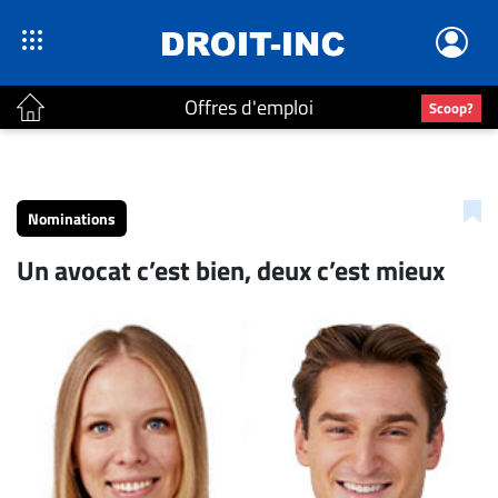
Offres d'emploi
Scoop?
ACTUALITÉS
Accueil
Nominations
En
Un avocat c’est bien, deux c’est mieux
Continu
Nominations
Bureaux
Conseillers
Juridiques
Campus
Carrière