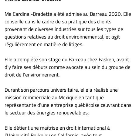
Nous
joindre
Me Cardinal-Bradette a été admise au Barreau 2020. Elle
À
conseille dans le cadre de sa pratique des clients
propos
provenant de diverses industries sur tous les types de
Infolettre
questions relatives au droit environnemental, et agit
S’abonner
régulièrement en matière de litiges.
FAQ
Elle a complété son stage du Barreau chez Fasken, avant
Politique de
d’y faire ses débuts comme avocate au sein du groupe de
confidentialité
droit de l’environnement.
Durant son parcours universitaire, elle a réalisé une
mission commerciale au Mexique en tant que
représentante d’une entreprise québécoise œuvrant dans
le secteur des énergies renouvelables.
Elle détient une maîtrise en droit international à
l’Université Berkeley en Californie, axée tout