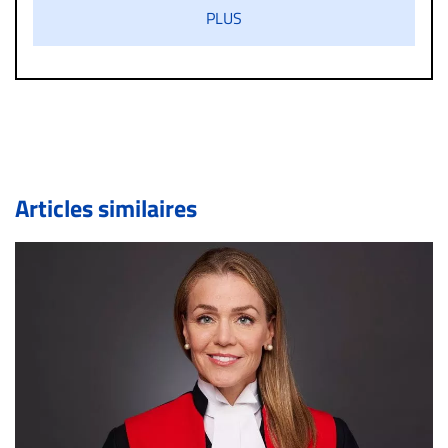
s’ils présentent un caractère injurieux, raciste ou
PLUS
diffamatoire. Si malgré cette politique de modération,
un commentaire publié sur le site vous dérange, prenez
immédiatement contact par courriel (info@droit-
inc.com) avec la Rédaction. Si votre demande apparait
légitime, le commentaire sera retiré sur le champ. Vous
pouvez également utiliser l’espace dédié aux
commentaires pour publier, dans les mêmes conditions
de validation, un droit de réponse.
Articles similaires
Bien à vous,
La Rédaction de Droit-inc.com