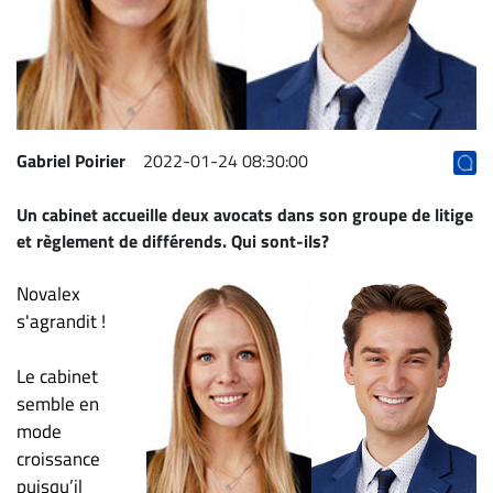
Archives
CARRIÈRE
ET
EMPLOIS
Gabriel Poirier
2022-01-24 08:30:00
AVOCATS
Un cabinet accueille deux avocats dans son groupe de litige
ET
et règlement de différends. Qui sont-ils?
JURISTES
Offres
Novalex
d'emploi
s'agrandit !
Formation
Le cabinet
Continue
semble en
Métiers
mode
Scoop?
croissance
CABINETS
puisqu’il