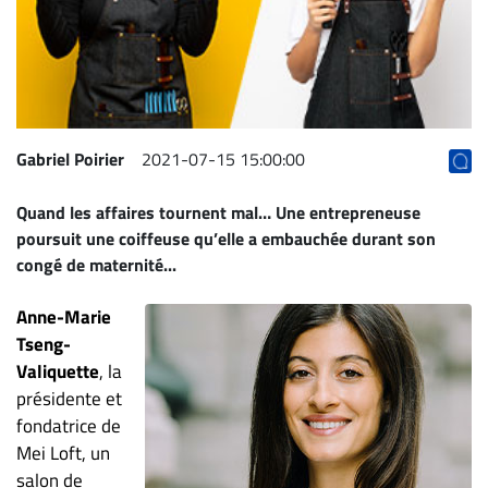
Archives
CARRIÈRE
ET
EMPLOIS
Gabriel Poirier
2021-07-15 15:00:00
AVOCATS
Quand les affaires tournent mal… Une entrepreneuse
ET
poursuit une coiffeuse qu’elle a embauchée durant son
JURISTES
congé de maternité...
Offres
d'emploi
Anne-Marie
Tseng-
Formation
Valiquette
, la
Continue
présidente et
Métiers
fondatrice de
Scoop?
Mei Loft, un
CABINETS
salon de