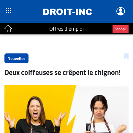
Offres d'emploi
Scoop?
ACTUALITÉS
Accueil
Nouvelles
En
Deux coiffeuses se crêpent le chignon!
Continu
Nominations
Bureaux
Conseillers
Juridiques
Campus
Carrière