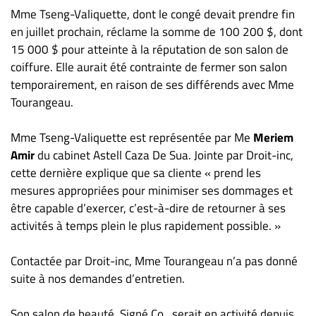
Nous
Mme Tseng-Valiquette, dont le congé devait prendre fin
joindre
en juillet prochain, réclame la somme de 100 200 $, dont
À
15 000 $ pour atteinte à la réputation de son salon de
propos
coiffure. Elle aurait été contrainte de fermer son salon
Infolettre
temporairement, en raison de ses différends avec Mme
Tourangeau.
S’abonner
FAQ
Mme Tseng-Valiquette est représentée par Me
Meriem
Politique de
Amir
du cabinet Astell Caza De Sua. Jointe par Droit-inc,
confidentialité
cette dernière explique que sa cliente « prend les
mesures appropriées pour minimiser ses dommages et
être capable d’exercer, c’est-à-dire de retourner à ses
activités à temps plein le plus rapidement possible. »
Contactée par Droit-inc, Mme Tourangeau n’a pas donné
suite à nos demandes d’entretien.
Son salon de beauté, Signé Co., serait en activité depuis