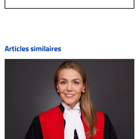
un commentaire publié sur le site vous dérange, prenez
immédiatement contact par courriel (info@droit-
inc.com) avec la Rédaction. Si votre demande apparait
légitime, le commentaire sera retiré sur le champ. Vous
pouvez également utiliser l’espace dédié aux
commentaires pour publier, dans les mêmes conditions
de validation, un droit de réponse.
Articles similaires
Bien à vous,
La Rédaction de Droit-inc.com