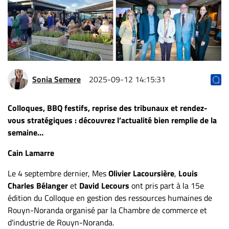
Archives
CARRIÈRE
ET
EMPLOIS
Sonia Semere
2025-09-12 14:15:31
AVOCATS
ET
Colloques, BBQ festifs, reprise des tribunaux et rendez-
JURISTES
vous stratégiques : découvrez l’actualité bien remplie de la
semaine…
Offres
d'emploi
Cain Lamarre
Formation
Le 4 septembre dernier, Mes
Olivier Lacoursière
,
Louis
Continue
Charles Bélanger
et
David Lecours
ont pris part à la 15e
Métiers
édition du Colloque en gestion des ressources humaines de
Scoop?
Rouyn-Noranda organisé par la Chambre de commerce et
d'industrie de Rouyn-Noranda.
CABINETS