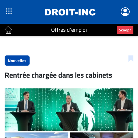
Offres d'emploi
Scoop?
ACTUALITÉS
Accueil
Nouvelles
En
Rentrée chargée dans les cabinets
Continu
Nominations
Bureaux
Conseillers
Juridiques
Campus
Carrière