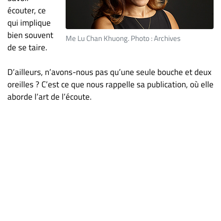
ET
écouter, ce
qui implique
ENTREPRISES
bien souvent
Me Lu Chan Khuong. Photo : Archives
Espace
de se taire.
entreprises
Page
D’ailleurs, n’avons-nous pas qu’une seule bouche et deux
entreprises
oreilles ? C’est ce que nous rappelle sa publication, où elle
Publier
aborde l’art de l’écoute.
un
emploi
Publicité
Solutions de
recrutements
TROUVEZ-
NOUS