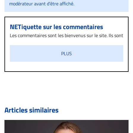
modérateur avant d’être affiché.
NETiquette sur les commentaires
Les commentaires sont les bienvenus sur le site. Ils sont
validés par la Rédaction avant d’être publiés et exclus
s’ils présentent un caractère injurieux, raciste ou
PLUS
diffamatoire. Si malgré cette politique de modération,
un commentaire publié sur le site vous dérange, prenez
immédiatement contact par courriel (info@droit-
inc.com) avec la Rédaction. Si votre demande apparait
légitime, le commentaire sera retiré sur le champ. Vous
pouvez également utiliser l’espace dédié aux
commentaires pour publier, dans les mêmes conditions
de validation, un droit de réponse.
Articles similaires
Bien à vous,