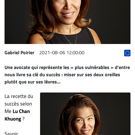
Archives
CARRIÈRE
ET
EMPLOIS
AVOCATS
Gabriel Poirier
2021-08-06 12:00:00
ET
Une avocate qui représente les « plus vulnérables » d’entre
JURISTES
nous livre sa clé du succès : miser sur ses deux oreilles
Offres
plutôt que sur ses lèvres…
d'emploi
La recette du
Formation
Continue
succès selon
Me
Lu Chan
Métiers
Khuong
?
Scoop?
CABINETS
Savoir