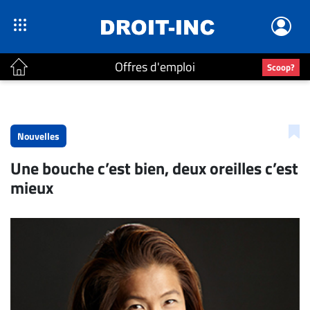
Offres d'emploi
Scoop?
ACTUALITÉS
Accueil
Nouvelles
En
Une bouche c’est bien, deux oreilles c’est
Continu
mieux
Nominations
Bureaux
Conseillers
Juridiques
Campus
Carrière