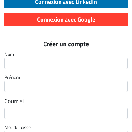
Connexion avec LinkedIn
Archives
CARRIÈRE
Connexion avec Google
ET
EMPLOIS
Créer un compte
AVOCATS
Nom
ET
JURISTES
Prénom
Offres
d'emploi
Formation
Courriel
Continue
Métiers
Scoop?
Mot de passe
CABINETS