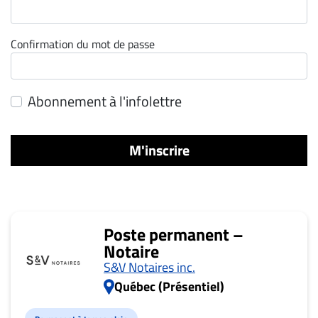
ET
ENTREPRISES
Confirmation du mot de passe
Espace
entreprises
Page
Abonnement à l'infolettre
entreprises
Publier
M'inscrire
un
emploi
Publicité
Solutions de
Poste permanent –
recrutements
Notaire
TROUVEZ-
S&V Notaires inc.
NOUS
Québec (Présentiel)