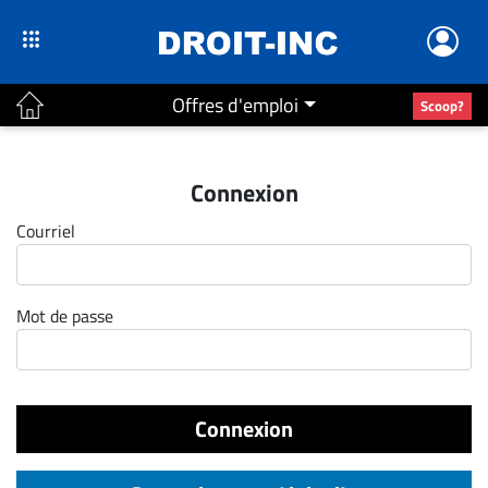
Offres d'emploi
Scoop?
ACTUALITÉS
Connexion
Accueil
Courriel
En
Continu
Nominations
Mot de passe
Bureaux
Conseillers
Juridiques
Connexion
Campus
Carrière