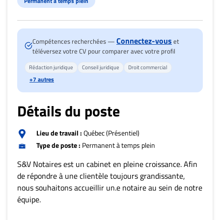
Nous
Permanent à temps plein
joindre
À
propos
Connectez-vous
Compétences recherchées —
et
téléversez votre CV pour comparer avec votre profil
Infolettre
Rédaction juridique
Conseil juridique
Droit commercial
S’abonner
+7 autres
FAQ
Politique de
Détails du poste
confidentialité
Lieu de travail :
Québec (Présentiel)
Type de poste :
Permanent à temps plein
S&V Notaires est un cabinet en pleine croissance. Afin
de répondre à une clientèle toujours grandissante,
nous souhaitons accueillir un.e notaire au sein de notre
équipe.