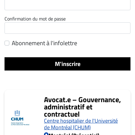
ET
ENTREPRISES
Confirmation du mot de passe
Espace
entreprises
Page
Abonnement à l'infolettre
entreprises
Publier
M'inscrire
un
emploi
Publicité
Solutions de
Avocat.e – Gouvernance,
recrutements
administratif et
TROUVEZ-
contractuel
NOUS
Centre hospitalier de l'Université
de Montréal (CHUM)