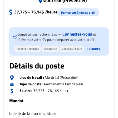
Montréal (Présentiel)
Nous
joindre
37,77$ - 76,14$ /heure
Permanent à temps plein
À
propos
Infolettre
Connectez-vous
Compétences recherchées —
et
S’abonner
téléversez votre CV pour comparer avec votre profil
FAQ
+9 autres
Rédaction juridique
Assurance
Conseil juridique
Politique de
confidentialité
Détails du poste
Lieu de travail :
Montréal (Présentiel)
Type de poste :
Permanent à temps plein
Salaire :
37,77$ - 76,14$ /heure
Mandat
Libellé de la nomenclature