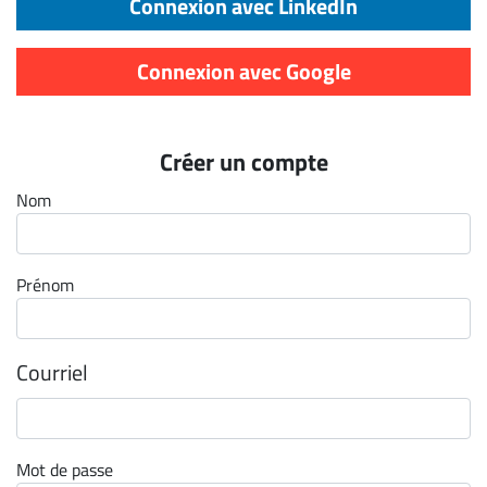
Connexion avec LinkedIn
Archives
CARRIÈRE
Connexion avec Google
ET
EMPLOIS
Créer un compte
AVOCATS
Nom
ET
JURISTES
Prénom
Offres
d'emploi
Formation
Courriel
Continue
Métiers
Scoop?
Mot de passe
CABINETS