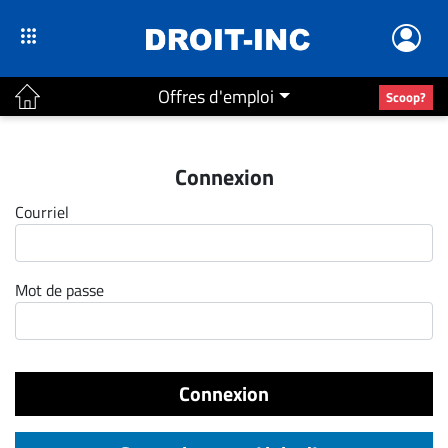
Offres d'emploi
Scoop?
ACTUALITÉS
Connexion
Accueil
Courriel
En
Continu
Nominations
Mot de passe
Bureaux
Conseillers
Juridiques
Connexion
Campus
Carrière