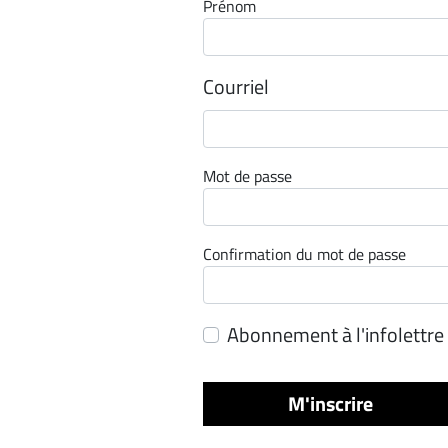
Prénom
Espace
entreprises
Courriel
Page
entreprises
Publier
un
Mot de passe
emploi
Publicité
Solutions de
Confirmation du mot de passe
recrutements
TROUVEZ-
Abonnement à l'infolettre
NOUS
M'inscrire
Nous
joindre