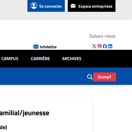
Se connecter
Espace entreprises
Suivez-nous
Infolettre
CAMPUS
CARRIÈRE
ARCHIVES
Scoop?
familial/jeunesse
e
de)