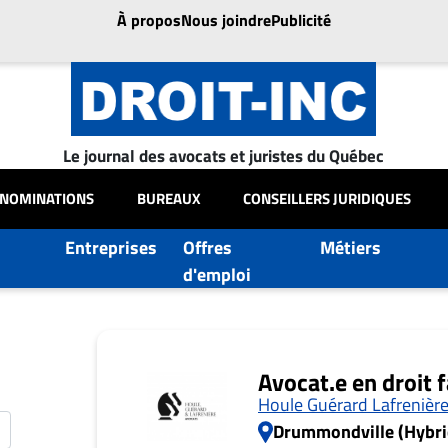
À propos
Nous joindre
Publicité
Le journal des avocats et juristes du Québec
NOMINATIONS
BUREAUX
CONSEILLERS JURIDIQUES
Entreprises
Offres
Métiers
d'emploi
Avocat.e en droit 
Houle Guérard Lafrenièr
Drummondville (Hybri