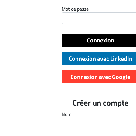
ET
Mot de passe
EMPLOIS
AVOCATS
Connexion
ET
JURISTES
Connexion avec LinkedIn
Offres
d'emploi
Connexion avec Google
Formation
Continue
Métiers
Créer un compte
Scoop?
Nom
CABINETS
ET
ENTREPRISES