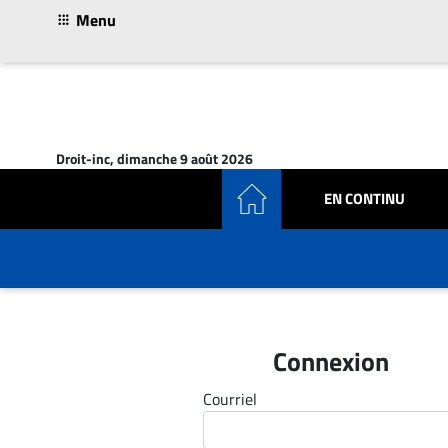
Menu
ACTUALITÉS
Accueil
Droit-inc, dimanche 9 août 2026
En
EN CONTINU
Continu
Nominations
Bureaux
Conseillers
Juridiques
Campus
Connexion
Carrière
Courriel
Archives
CARRIÈRE