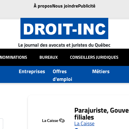
À propos
Nous joindre
Publicité
Le journal des avocats et juristes du Québec
NOMINATIONS
BUREAUX
CONSEILLERS JURIDIQUES
Entreprises
Offres
Métiers
d'emploi
Parajuriste, Gouve
filiales
La Caisse