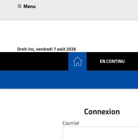
Menu
ACTUALITÉS
Accueil
Droit-inc, vendredi 7 août 2026
En
EN CONTINU
Continu
Nominations
Bureaux
Conseillers
Juridiques
Campus
Connexion
Carrière
Courriel
Archives
CARRIÈRE