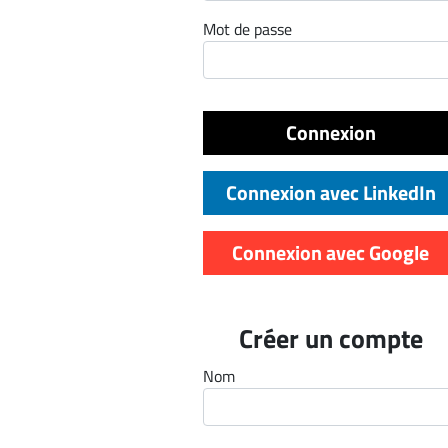
ET
Mot de passe
EMPLOIS
AVOCATS
Connexion
ET
JURISTES
Connexion avec LinkedIn
Offres
d'emploi
Connexion avec Google
Formation
Continue
Métiers
Créer un compte
Scoop?
Nom
CABINETS
ET
ENTREPRISES