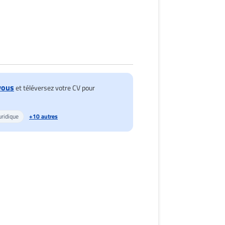
vous
et téléversez votre CV pour
uridique
+10 autres