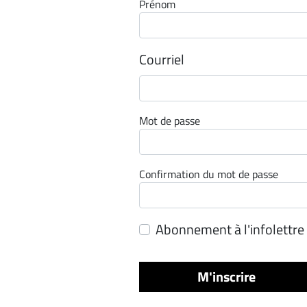
Prénom
Espace
entreprises
Courriel
Page
entreprises
Publier
un
Mot de passe
emploi
Publicité
Solutions de
Confirmation du mot de passe
recrutements
TROUVEZ-
Abonnement à l'infolettre
NOUS
M'inscrire
Nous
joindre