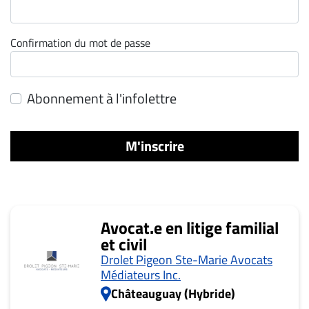
ET
ENTREPRISES
Confirmation du mot de passe
Espace
entreprises
Page
Abonnement à l'infolettre
entreprises
Publier
M'inscrire
un
emploi
Publicité
Solutions de
Avocat.e en litige familial
recrutements
et civil
TROUVEZ-
Drolet Pigeon Ste-Marie Avocats
NOUS
Médiateurs Inc.
Châteauguay (Hybride)