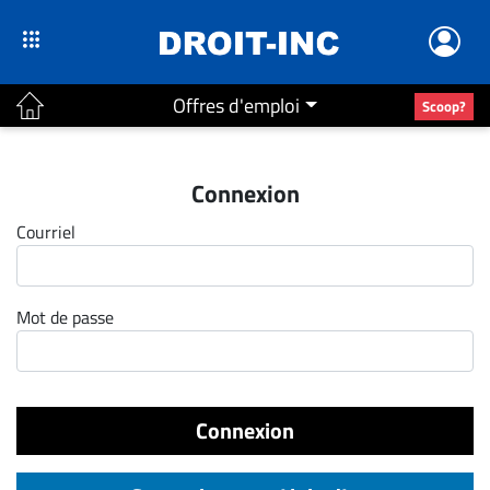
Offres d'emploi
Scoop?
ACTUALITÉS
Connexion
Accueil
Courriel
En
Continu
Nominations
Mot de passe
Bureaux
Conseillers
Juridiques
Connexion
Campus
Carrière