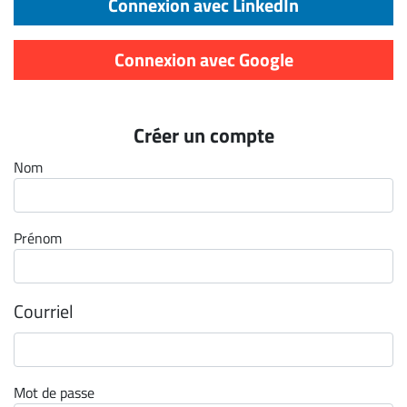
Connexion avec LinkedIn
Archives
CARRIÈRE
Connexion avec Google
ET
EMPLOIS
Créer un compte
AVOCATS
Nom
ET
JURISTES
Prénom
Offres
d'emploi
Formation
Courriel
Continue
Métiers
Scoop?
Mot de passe
CABINETS