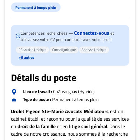
Nous
Permanent à temps plein
joindre
À
propos
Connectez-vous
Compétences recherchées —
et
Infolettre
téléversez votre CV pour comparer avec votre profil
S’abonner
Rédaction juridique
Conseil juridique
Analyse juridique
FAQ
+6 autres
Politique de
confidentialité
Détails du poste
Lieu de travail :
Châteauguay (Hybride)
Type de poste :
Permanent à temps plein
Drolet Pigeon Ste-Marie Avocats Médiateurs
est un
cabinet établi et reconnu pour la qualité de ses services
en
droit de la famille
et en
litige civil général
. Dans le
cadre de notre croissance, nous sommes à la recherche