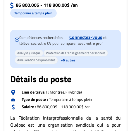
Nous
86 800,00$ - 118 900,00$ /an
joindre
Temporaire à temps plein
À
propos
Infolettre
Connectez-vous
Compétences recherchées —
et
S’abonner
téléversez votre CV pour comparer avec votre profil
FAQ
Analyse juridique
Protection des renseignements personnels
Politique de
+6 autres
Amélioration des processus
confidentialité
Détails du poste
Lieu de travail :
Montréal (Hybride)
Type de poste :
Temporaire à temps plein
Salaire :
86 800,00$ - 118 900,00$ /an
La Fédération interprofessionnelle de la santé du
Québec est une organisation syndicale qui a pour