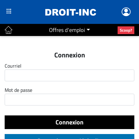
Offres d'emploi
Scoop?
ACTUALITÉS
Connexion
Accueil
Courriel
En
Continu
Nominations
Mot de passe
Bureaux
Conseillers
Juridiques
Connexion
Campus
Carrière