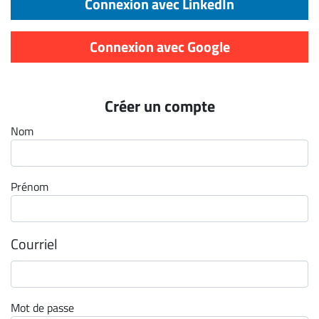
Connexion avec LinkedIn
Archives
CARRIÈRE
Connexion avec Google
ET
EMPLOIS
Créer un compte
AVOCATS
Nom
ET
JURISTES
Prénom
Offres
d'emploi
Formation
Courriel
Continue
Métiers
Scoop?
Mot de passe
CABINETS