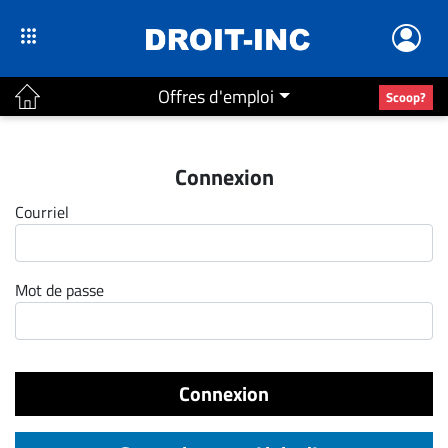
Offres d'emploi
Scoop?
ACTUALITÉS
Connexion
Accueil
Courriel
En
Continu
Nominations
Mot de passe
Bureaux
Conseillers
Juridiques
Connexion
Campus
Carrière