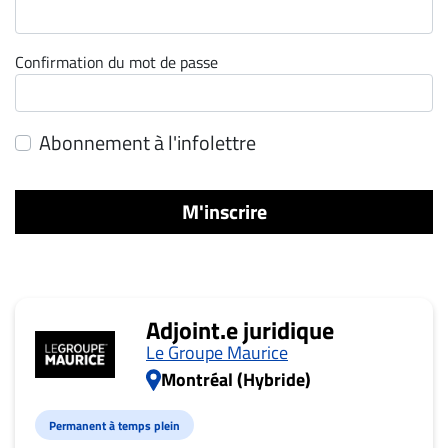
ET
ENTREPRISES
Confirmation du mot de passe
Espace
entreprises
Page
Abonnement à l'infolettre
entreprises
Publier
M'inscrire
un
emploi
Publicité
Solutions de
Adjoint.e juridique
recrutements
Le Groupe Maurice
TROUVEZ-
Montréal (Hybride)
NOUS
Permanent à temps plein