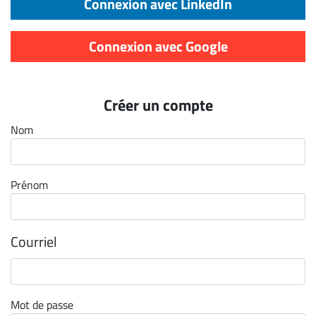
Connexion avec LinkedIn
Archives
CARRIÈRE
Connexion avec Google
ET
EMPLOIS
Créer un compte
AVOCATS
Nom
ET
JURISTES
Prénom
Offres
d'emploi
Formation
Courriel
Continue
Métiers
Scoop?
Mot de passe
CABINETS