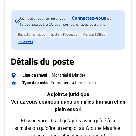
Nous
joindre
À
Connectez-vous
Compétences recherchées —
et
propos
téléversez votre CV pour comparer avec votre profil
Infolettre
Rédaction juridique
Gestion d'agendas
Microsoft Office
+9 autres
S’abonner
FAQ
Détails du poste
Politique de
confidentialité
Lieu de travail :
Montréal (Hybride)
Type de poste :
Permanent à temps plein
Adjoint.e juridique
Venez vous épanouir dans un milieu humain et en
plein essor!
Et si on vous disait qu’après avoir goûté à la
stimulation qu’offre un emploi au Groupe Maurice,
vous n’auriez plus envie de partir?