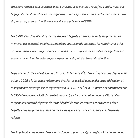
Le CSSDM remercie les candidates et les candidats de leur intérêt. Toutefois, veuillez noter que
l'équipe du recrutement ne communiquera qu'avec les personnes présélectionnées pour la suite
du processus, et ce, en fonction des besoins que présente le CSSDM.
Le CSSDM s’est doté d’un Programme d’accès à l’égalité en emploi et invite les femmes, les
membres des minorités visibles, les membres des minorités ethniques, les Autochtones et les
personnes handicapées à présenter leur candidature. Les personnes handicapées qui le désirent
peuvent recevoir de l’assistance pour le processus de présélection et de sélection.
Le personnel du CSSDM est soumis à la Loi sur la laïcité de l’État (la « LLÉ ») ainsi que depuis le 30
octobre 2025 à la Loi visant notamment à renforcer la laïcité dans le réseau de l’éducation et
modifiant diverses dispositions législatives (la « LRL »). La LLÉ et la LRL prévoient notamment que
le CSSDM respecte la laïcité de l’état et ses principes, incluant la séparation de l’état et des
religions, la neutralité eligieuse de l’État, l’égalité de tous les citoyens et citoyennes, dont
l’égalité entre les femmes et les hommes, ainsi que la liberté de conscience et la liberté de
religion.
La LRL prévoit, entre autres choses, l’interdiction du port d’un signe religieux à tout membre du