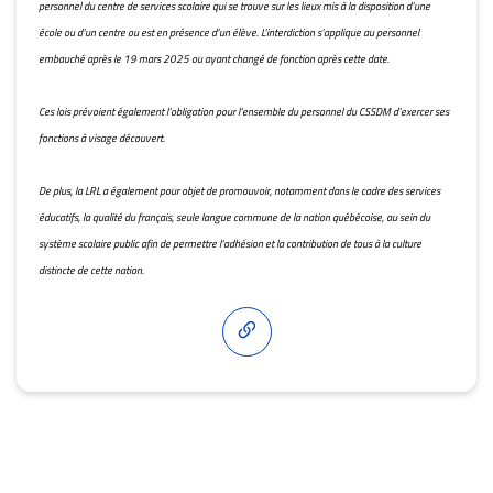
personnel du centre de services scolaire qui se trouve sur les lieux mis à la disposition d’une
école ou d’un centre ou est en présence d’un élève. L’interdiction s’applique au personnel
embauché après le 19 mars 2025 ou ayant changé de fonction après cette date.
Ces lois prévoient également l’obligation pour l’ensemble du personnel du CSSDM d’exercer ses
fonctions à visage découvert.
De plus, la LRL a également pour objet de promouvoir, notamment dans le cadre des services
éducatifs, la qualité du français, seule langue commune de la nation québécoise, au sein du
système scolaire public afin de permettre l’adhésion et la contribution de tous à la culture
distincte de cette nation.