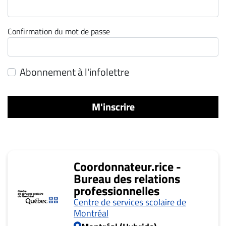
ET
ENTREPRISES
Confirmation du mot de passe
Espace
entreprises
Page
Abonnement à l'infolettre
entreprises
Publier
M'inscrire
un
emploi
Publicité
Solutions de
Coordonnateur.rice -
recrutements
Bureau des relations
TROUVEZ-
professionnelles
NOUS
Centre de services scolaire de
Montréal