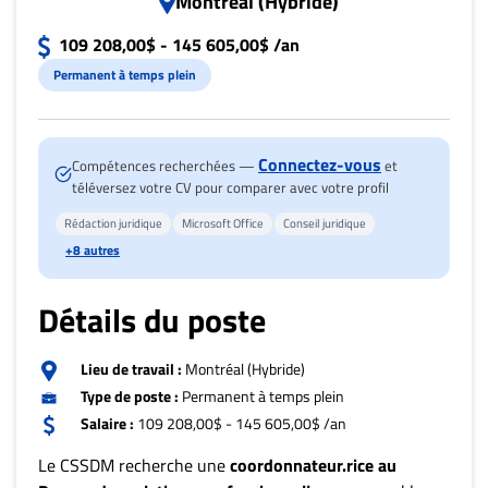
Montréal (Hybride)
Nous
joindre
109 208,00$ - 145 605,00$ /an
À
Permanent à temps plein
propos
Infolettre
S’abonner
Connectez-vous
Compétences recherchées —
et
téléversez votre CV pour comparer avec votre profil
FAQ
Politique de
Rédaction juridique
Microsoft Office
Conseil juridique
confidentialité
+8 autres
Détails du poste
Lieu de travail :
Montréal (Hybride)
Type de poste :
Permanent à temps plein
Salaire :
109 208,00$ - 145 605,00$ /an
Le CSSDM recherche une
coordonnateur.rice au