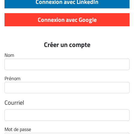
Connexion avec LinkedIn
Archives
CARRIÈRE
Connexion avec Google
ET
EMPLOIS
Créer un compte
AVOCATS
Nom
ET
JURISTES
Prénom
Offres
d'emploi
Formation
Courriel
Continue
Métiers
Scoop?
Mot de passe
CABINETS