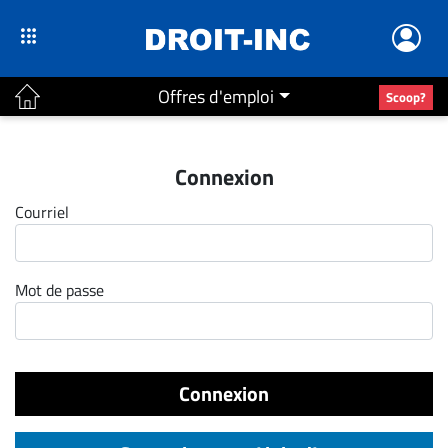
Offres d'emploi
Scoop?
ACTUALITÉS
Connexion
Accueil
Courriel
En
Continu
Nominations
Mot de passe
Bureaux
Conseillers
Juridiques
Connexion
Campus
Carrière