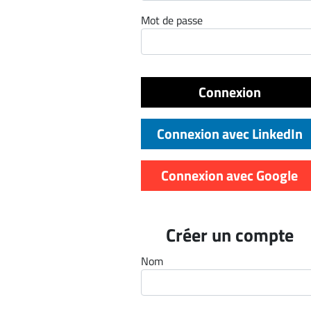
ET
Mot de passe
EMPLOIS
AVOCATS
Connexion
ET
JURISTES
Connexion avec LinkedIn
Offres
d'emploi
Connexion avec Google
Formation
Continue
Métiers
Créer un compte
Scoop?
Nom
CABINETS
ET
ENTREPRISES