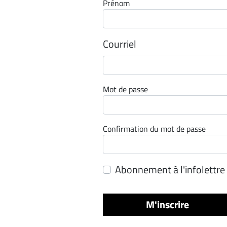
Prénom
Espace
entreprises
Courriel
Page
entreprises
Publier
un
Mot de passe
emploi
Publicité
Solutions de
Confirmation du mot de passe
recrutements
TROUVEZ-
Abonnement à l'infolettre
NOUS
M'inscrire
Nous
joindre