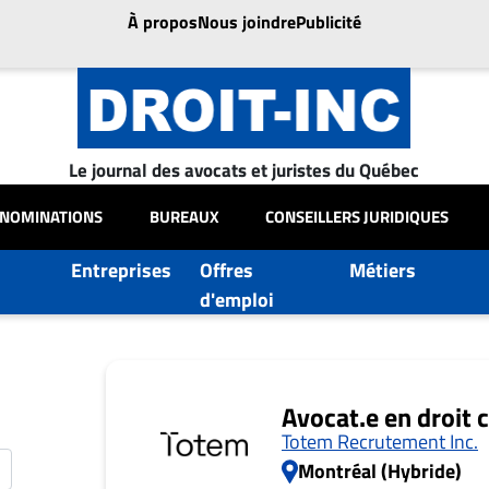
À propos
Nous joindre
Publicité
Le journal des avocats et juristes du Québec
NOMINATIONS
BUREAUX
CONSEILLERS JURIDIQUES
Entreprises
Offres
Métiers
d'emploi
Avocat.e en droit 
Totem Recrutement Inc.
Montréal (Hybride)