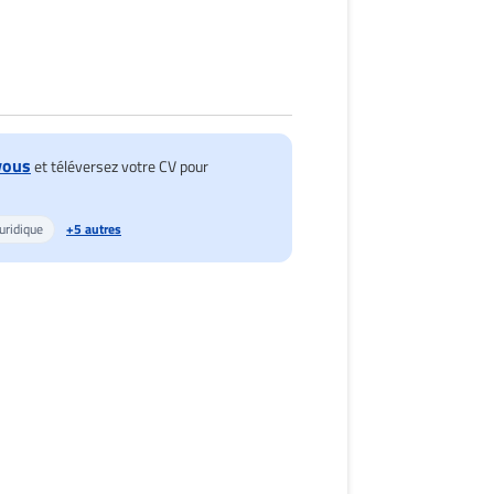
vous
et téléversez votre CV pour
uridique
+5 autres