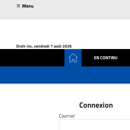
Menu
ACTUALITÉS
Accueil
Droit-inc, vendredi 7 août 2026
En
EN CONTINU
Continu
Nominations
Bureaux
Conseillers
Juridiques
Campus
Connexion
Carrière
Courriel
Archives
CARRIÈRE