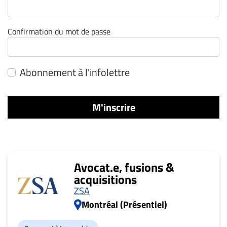
ET
ENTREPRISES
Confirmation du mot de passe
Espace
entreprises
Page
Abonnement à l'infolettre
entreprises
Publier
M'inscrire
un
emploi
Publicité
Solutions de
Avocat.e, fusions &
recrutements
acquisitions
TROUVEZ-
ZSA
NOUS
Montréal (Présentiel)