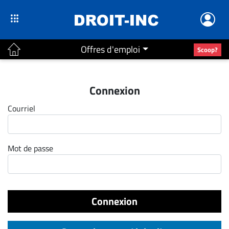
Offres d'emploi
Scoop?
ACTUALITÉS
Connexion
Accueil
Courriel
En
Continu
Nominations
Mot de passe
Bureaux
Conseillers
Juridiques
Connexion
Campus
Carrière