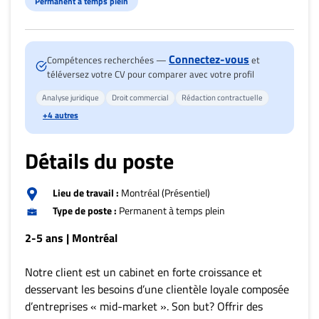
Nous
Permanent à temps plein
joindre
À
propos
Connectez-vous
Compétences recherchées —
et
téléversez votre CV pour comparer avec votre profil
Infolettre
Analyse juridique
Droit commercial
Rédaction contractuelle
S’abonner
+4 autres
FAQ
Politique de
Détails du poste
confidentialité
Lieu de travail :
Montréal (Présentiel)
Type de poste :
Permanent à temps plein
2-5 ans | Montréal
Notre client est un cabinet en forte croissance et
desservant les besoins d’une clientèle loyale composée
d’entreprises « mid-market ». Son but? Offrir des