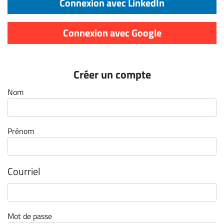
Connexion avec LinkedIn
Archives
CARRIÈRE
Connexion avec Google
ET
EMPLOIS
Créer un compte
AVOCATS
Nom
ET
JURISTES
Prénom
Offres
d'emploi
Formation
Courriel
Continue
Métiers
Scoop?
Mot de passe
CABINETS