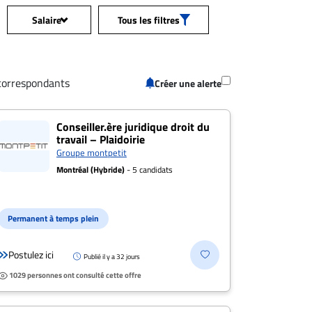
Salaire
Tous les filtres
Tous les
ession
+
salaires
correspondants
Créer une alerte
n: Toutes les offres
+
50 000$+
pentigny
Conseiller.ère juridique droit du
travail – Plaidoirie
70 000$+
Groupe montpetit
s les salaires
+
Montréal (Hybride)
- 5 candidats
90 000$+
tance
+
120 000$+
Permanent à temps plein
150 000$+
de poste
+
Postulez ici
Publié il y a 32 jours
1029 personnes ont consulté cette offre
200 000$+
/Télétravail
+
Postulez