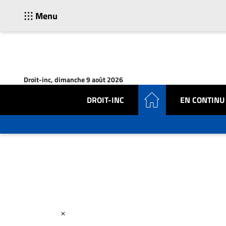
Menu
ACTUALITÉS
Accueil
Droit-inc, dimanche 9 août 2026
En
Continu
DROIT-INC
EN CONTINU
Nominations
Bureaux
Conseillers
Juridiques
Campus
Carrière
Archives
CARRIÈRE