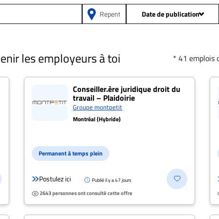
Date de publication
Depuis 24h
Prof
venir les employeurs à toi
* 41 emplois 
Depuis 2 jours
Date de publicatio
cat.e droit criminel" à Re
Depuis 5 jours
Conseiller.ère juridique droit du
travail – Plaidoirie
Groupe montpetit
Salaire: Tou
Depuis 15 jours
Montréal (Hybride)
Toutes les offres
Dis
Permanent à temps plein
Type 
Postulez ici
Publié il y a 47 jours
2643 personnes ont consulté cette offre
Présentiel
Postulez