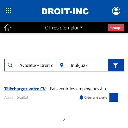
Offres d'emploi
Scoop?
ACTUALITÉS
Accueil
En
Continu
Nominations
Bureaux
Téléchargez votre CV
- Fais venir les employeurs à toi
Conseillers
Aucun résultat
Créer une alerte
Juridiques
Aucun résultat pour "Avocat.e - Droit des a
Campus
Carrière