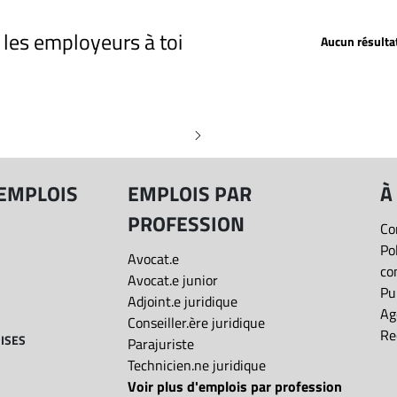
Profession
Depuis 2 jours
Depuis 5 jours
r les employeurs à toi
Aucun résulta
Depuis 15 jours
Date de publication: Toutes les offres
Toutes les offres
 "Avocat.e - Droit des aff
Salaire: Tous les salaires
Distance
 EMPLOIS
EMPLOIS PAR
À
PROFESSION
Co
Type de poste
Po
Avocat.e
co
Avocat.e junior
Présentiel/Télétravail
Pu
Adjoint.e juridique
Ag
Conseiller.ère juridique
Re
ISES
Parajuriste
Réinitialiser
Technicien.ne juridique
Voir plus d'emplois par profession