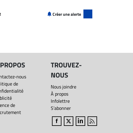
+
50 000$+
70 000$+
t
Créer une alerte
+
90 000$+
120 000$+
aires" à Saguenay
150 000$+
+
200 000$+
+
 PROPOS
TROUVEZ-
NOUS
+
ntactez-nous
litique de
Nous joindre
nfidentialité
+
À propos
blicité
Infolettre
ence de
S’abonner
crutement
Fermer