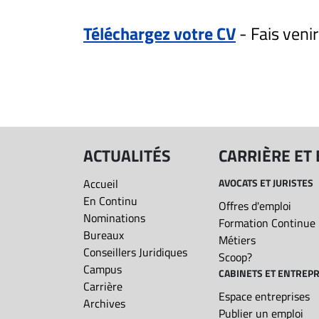
ET
Téléchargez votre CV
- Fais veni
EMPLOIS
Aucun résultat pour
AVOCATS
ET
JURISTES
ACTUALITÉS
CARRIÈRE ET
Offres
d'emploi
Accueil
AVOCATS ET JURISTES
Formation
En Continu
Offres d'emploi
Continue
Nominations
Formation Continue
Métiers
Bureaux
Métiers
Conseillers Juridiques
Scoop?
Scoop?
Campus
CABINETS ET ENTREPR
CABINETS
Carrière
Espace entreprises
ET
Archives
Publier un emploi
ENTREPRISES