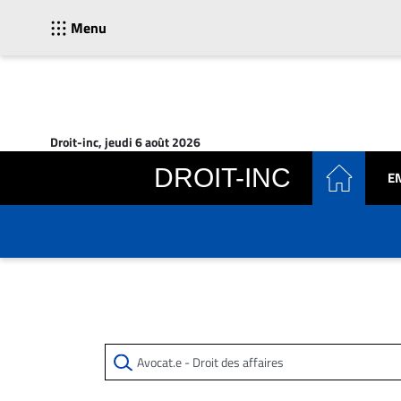
Menu
ACTUALITÉS
Accueil
Droit-inc, jeudi 6 août 2026
En
DROIT-INC
E
Continu
Nominations
Bureaux
Conseillers
Juridiques
Campus
Carrière
Archives
CARRIÈRE